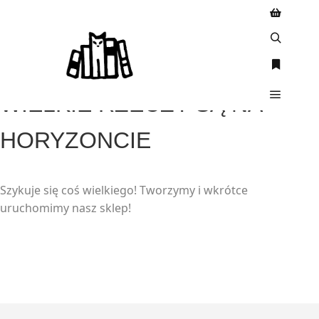
WIELKIE RZECZY SĄ NA
HORYZONCIE
Szykuje się coś wielkiego! Tworzymy i wkrótce
uruchomimy nasz sklep!