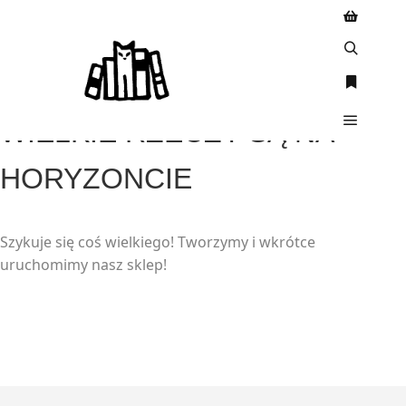
WIELKIE RZECZY SĄ NA
HORYZONCIE
Szykuje się coś wielkiego! Tworzymy i wkrótce
uruchomimy nasz sklep!