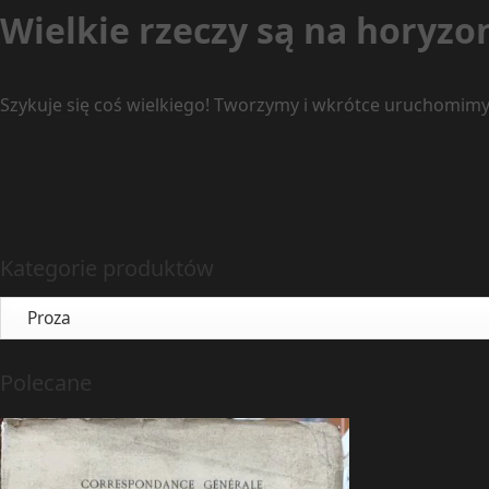
Wielkie rzeczy są na horyzo
Szykuje się coś wielkiego! Tworzymy i wkrótce uruchomimy
Kategorie produktów
Polecane