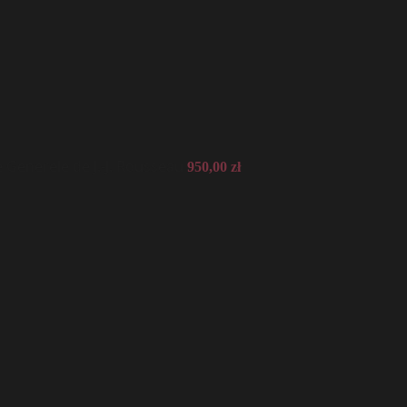
Generele de J.-J. Rousseau
950,00
zł