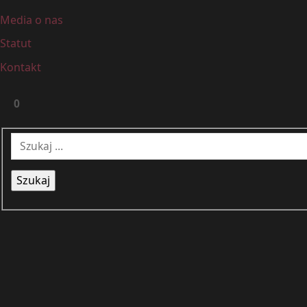
Media o nas
Statut
Kontakt
0
Panel
Szukaj
Więcej
Główne
boczny
informacji
menu
sklepu