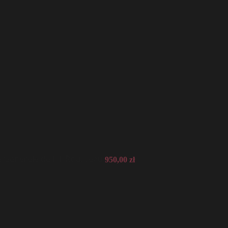
Generele de J.-J. Rousseau
950,00
zł