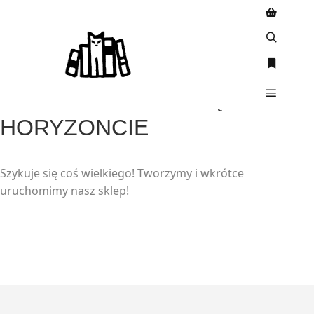
WIELKIE RZECZY SĄ NA
HORYZONCIE
Szykuje się coś wielkiego! Tworzymy i wkrótce
uruchomimy nasz sklep!