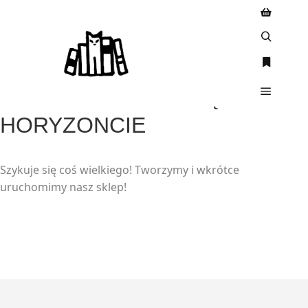
WIELKIE RZECZY SĄ NA
HORYZONCIE
Szykuje się coś wielkiego! Tworzymy i wkrótce
uruchomimy nasz sklep!