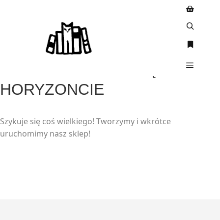
WIELKIE RZECZY SĄ NA
HORYZONCIE
Szykuje się coś wielkiego! Tworzymy i wkrótce
uruchomimy nasz sklep!