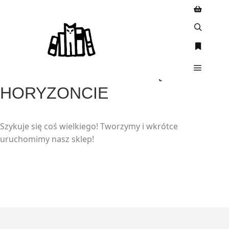
WIELKIE RZECZY SĄ NA
HORYZONCIE
Szykuje się coś wielkiego! Tworzymy i wkrótce
uruchomimy nasz sklep!