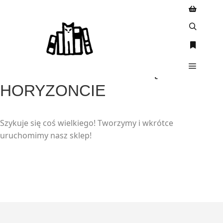
WIELKIE RZECZY SĄ NA
HORYZONCIE
Szykuje się coś wielkiego! Tworzymy i wkrótce
uruchomimy nasz sklep!