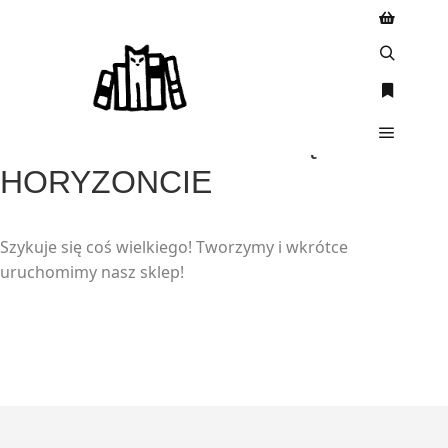
WIELKIE RZECZY SĄ NA
HORYZONCIE
Szykuje się coś wielkiego! Tworzymy i wkrótce
uruchomimy nasz sklep!