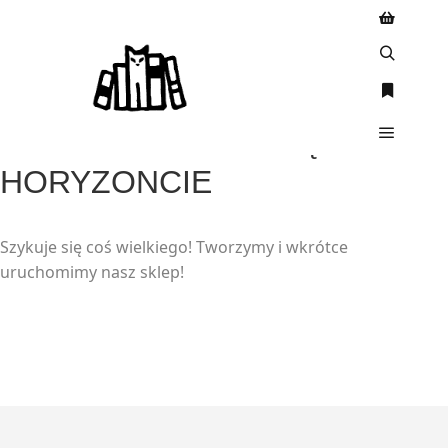
WIELKIE RZECZY SĄ NA
HORYZONCIE
Szykuje się coś wielkiego! Tworzymy i wkrótce
uruchomimy nasz sklep!