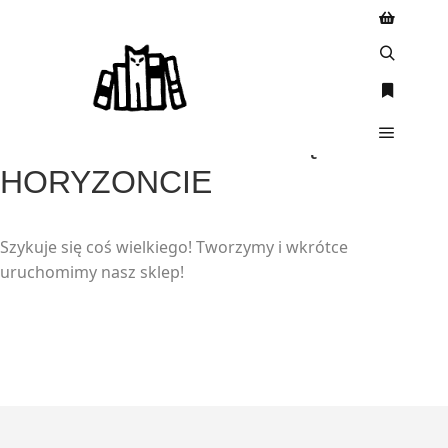
WIELKIE RZECZY SĄ NA
HORYZONCIE
Szykuje się coś wielkiego! Tworzymy i wkrótce
uruchomimy nasz sklep!