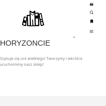
WIELKIE RZECZY SĄ NA
HORYZONCIE
Szykuje się coś wielkiego! Tworzymy i wkrótce
uruchomimy nasz sklep!