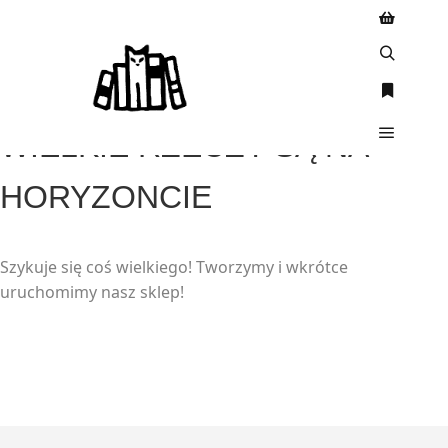
WIELKIE RZECZY SĄ NA
HORYZONCIE
Szykuje się coś wielkiego! Tworzymy i wkrótce
uruchomimy nasz sklep!