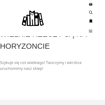
WIELKIE RZECZY SĄ NA
HORYZONCIE
Szykuje się coś wielkiego! Tworzymy i wkrótce
uruchomimy nasz sklep!