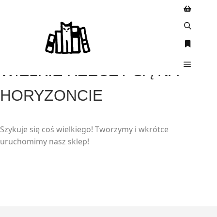
WIELKIE RZECZY SĄ NA
HORYZONCIE
Szykuje się coś wielkiego! Tworzymy i wkrótce
uruchomimy nasz sklep!