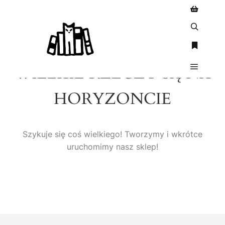
WIELKIE RZECZY SĄ NA
HORYZONCIE
Szykuje się coś wielkiego! Tworzymy i wkrótce
uruchomimy nasz sklep!