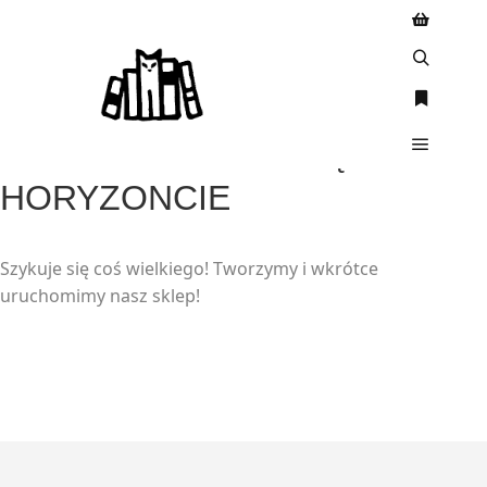
WIELKIE RZECZY SĄ NA
HORYZONCIE
Szykuje się coś wielkiego! Tworzymy i wkrótce
uruchomimy nasz sklep!